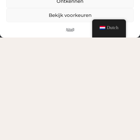
Ontkennen
Bekijk voorkeuren
Dutch
{titel}
Ons
Wij zijn een bedrijf van het onroerend goed van
aanzien, gespecialiseerd in het beheer van woningen
met een hoge status. Wij richten ons op het bieden van
een persoonlijke service en uitzonderlijk in elke fase
van het proces van inkoop tot en met de opvolging na