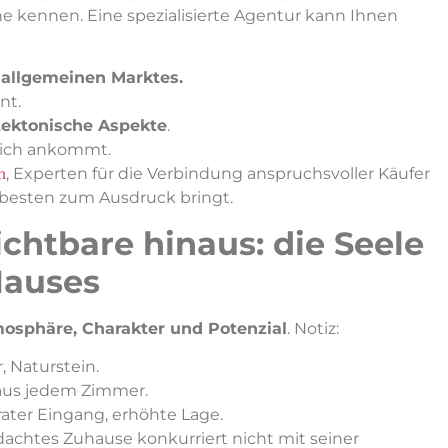
 kennen. Eine spezialisierte Agentur kann Ihnen
 allgemeinen Marktes.
nt.
itektonische Aspekte
.
klich ankommt.
n
, Experten für die Verbindung anspruchsvoller Käufer
 besten zum Ausdruck bringt.
chtbare hinaus: die Seele
Hauses
osphäre, Charakter und Potenzial
. Notiz:
, Naturstein.
t aus jedem Zimmer.
rater Eingang, erhöhte Lage.
achtes Zuhause konkurriert nicht mit seiner