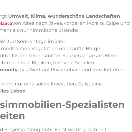
ingt
Umwelt, Klima, wunderschöne Landschaften
Blanca
Von Altea nach Jávea, vorbei an Moraira, Calpe und
mehr als nur himmlische Strände:
 als 300 Sonnentage im Jahr.
 mediterrane Vegetation und sanfte Berge.
ärkte, frische Lebensmittel, Spaziergänge am Meer.
internationale Kliniken, britische Schulen.
mmunity
, das Wert auf Privatsphäre und Komfort ohne
icht nur eine solide Investition: Es ist eine
olles Leben
.
usimmobilien-Spezialisten
eiten
Fingerspitzengefühl. Es ist wichtig, sich mit