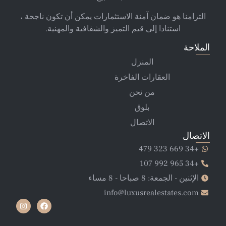
التزامنا هو ضمان آمنة الاستثمارات يمكن أن تكون ناجحة ،
استنادا إلى قيم التميز والشفافية والمهنية.
الملاحة
المنزل
العقارات الفاخرة
من نحن
بلوق
الاتصال
الاتصال
+34 669 323 479
+34 965 992 107
الإثنين - الجمعة: 8 صباحا - 8 مساء
info@luxusrealestates.com