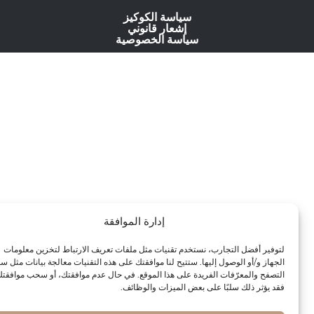
سياسة الكوكيز
إشعار قانوني
سياسة الخصوصية
إدارة الموافقة
لتوفير أفضل التجارب، نستخدم تقنيات مثل ملفات تعريف الارتباط لتخزين معلومات
الجهاز و/أو الوصول إليها. ستتيح لنا موافقتك على هذه التقنيات معالجة بيانات مثل سلوك
التصفح والمعرّفات الفريدة على هذا الموقع. في حال عدم موافقتك، أو سحب موافقتك،
فقد يؤثر ذلك سلبًا على بعض الميزات والوظائف.