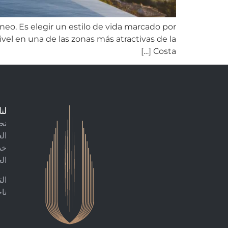
eo. Es elegir un estilo de vida marcado por
nivel en una de las zonas más atractivas de la
Costa […]
لنا
نح
ال
خد
الع
ال
ناج