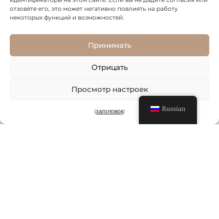
отзовёте его, это может негативно повлиять на работу
некоторых функций и возможностей.
APARTMENTS
Виды, пляж и безопасная цена
Принимать
YI-P28
Отрицать
Апартаменты
Кальпе
Спальни: 2
Просмотр настроек
Ванные комнаты: 2
€486.000
Russian
{заголовок}